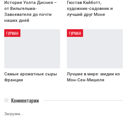
История Уолта Диснея –
Гюстав Кайботт,
от Вильгельма-
художник-садовник и
Завоевателя до почти
лучший друг Моне
наших дней
ГУРМАН
ГУРМАН
Самые ароматные сыры
Лучшие в мире: мидии из
Франции
Мон-Сен-Мишеля
Комментарии
Загрузка...