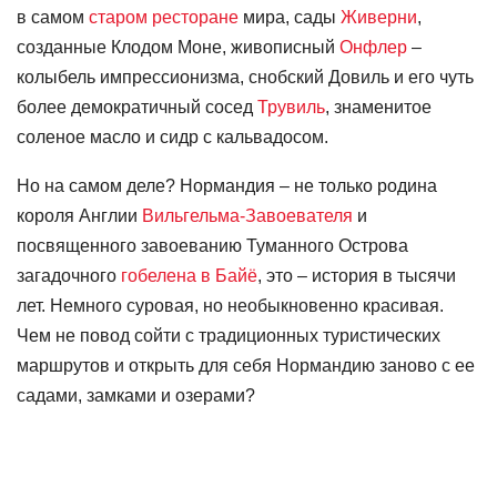
в самом
старом ресторане
мира, сады
Живерни
,
созданные Клодом Моне, живописный
Онфлер
–
колыбель импрессионизма, снобский Довиль и его чуть
более демократичный сосед
Трувиль
, знаменитое
соленое масло и сидр с кальвадосом.
Но на самом деле? Нормандия – не только родина
короля Англии
Вильгельма-Завоевателя
и
посвященного завоеванию Туманного Острова
загадочного
гобелена в Байё
, это – история в тысячи
лет. Немного суровая, но необыкновенно красивая.
Чем не повод сойти с традиционных туристических
маршрутов и открыть для себя Нормандию заново с ее
садами, замками и озерами?