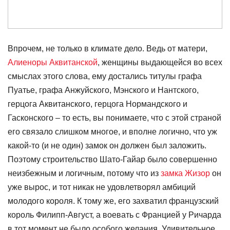
Впрочем, не только в климате дело. Ведь от матери,
Алиеноры Аквитанской
, женщины выдающейся во всех
смыслах этого слова, ему достались титулы графа
Пуатье, графа Анжуйского, Мэнского и Нантского,
герцога Аквитанского, герцога Нормандского и
Гасконского – то есть, вы понимаете, что с этой страной
его связало слишком многое, и вполне логично, что уж
какой-то (и не один) замок он должен был заложить.
Поэтому строительство Шато-Гайар было совершенно
неизбежным и логичным, потому что из
замка Жизор
он
уже вырос, и тот никак не удовлетворял амбиций
молодого короля. К тому же, его захватил французский
король Филипп-Август, а воевать с Францией у Ричарда
в тот момент не было особого желания. Удивительное