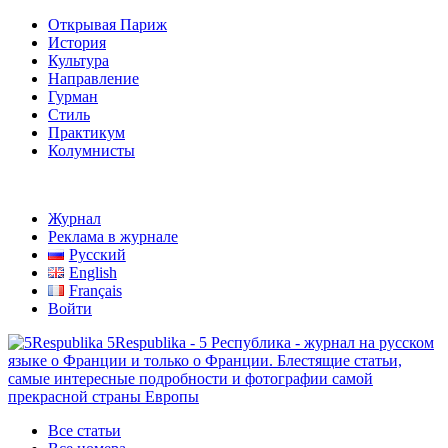
Открывая Париж
История
Культура
Направление
Гурман
Стиль
Практикум
Колумнисты
Журнал
Реклама в журнале
Русский
English
Français
Войти
5Respublika - 5 Республика - журнал на русском
языке о Франции и только о Франции. Блестящие статьи,
самые интересные подробности и фотографии самой
прекрасной страны Европы
Все статьи