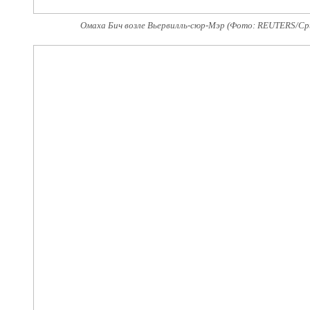
Омаха Бич возле Вьервилль-сюр-Мэр (Фото: REUTERS/Cpt 