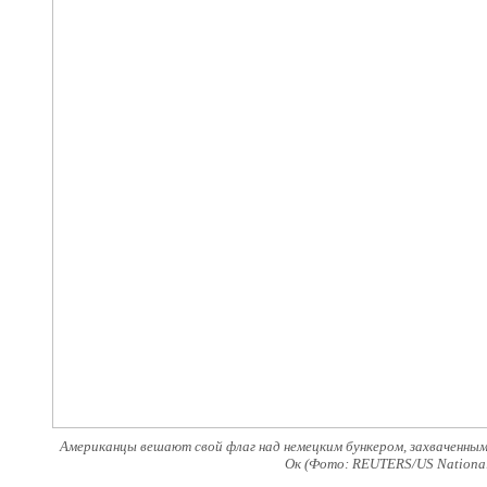
Американцы вешают свой флаг над немецким бункером, захваченным
Ок (Фото: REUTERS/US National