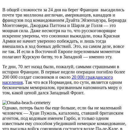
В общей сложности за 24 дня на берег Франции высадились
почти три миллиона англичан, американцев, канадцев и
французов под командованием Дуайта Эйзенхауэра, Бернарда
Монтгомери, Джорджа Паттона и Шарля де Голля — это
мощная сила. Даже несмотря на то, что русскоговорящие
искренне уверены, что союзники выжидали, пока Красная
Армия не начнет уверенно побеждать, и лишь тогда
вмешались в ход боевых действий. Это, на самом деле, вовсе
не так. И если в Восточной Европе переломным моментом
полагают Курскую битву, то в Западной — именно эту.
Те дни, 70 лет назад были, пожалуй, самыми страшными в
истории Франции. В первые недели операции погибло более
200 000 солдат союзников и около
20 000 гражданского
населения
. Так что вся Нормандия, по сути, является одним
бесконечным мемориалом, призванным напоминать миру о
том, какой ценой дался Западный Фронт.
Однако, потерь было бы еще больше, если бы не маленький
человечек — Хуан Пужоль, каталонец, ставший британским
агентом, под кодовым именем Гарбо, и только одним
известным ему способом убедивший немецкое командование,
что высадка войск союзников состоится возле Па-де-Кале, в