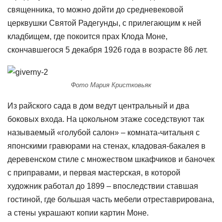
священника, то можно дойти до средневековой
церквушки Святой Радегунды, с прилегающим к ней
кладбищем, где покоится прах Клода Моне,
скончавшегося 5 декабря 1926 года в возрасте 86 лет.
Фото Мария Кристковьяк
Из райского сада в дом ведут центральный и два
боковых входа. На цокольном этаже соседствуют так
называемый «голубой салон» – комната-читальня с
японскими гравюрами на стенах, кладовая-бакалея в
деревенском стиле с множеством шкафчиков и баночек
с приправами, и первая мастерская, в которой
художник работал до 1899 – впоследствии ставшая
гостиной, где большая часть мебели отреставрирована,
а стены украшают копии картин Моне.