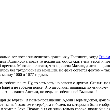
сколько лет после знаменитого сражения у Гастингса, когда
Гийом
ьда Годвинсона, когда-то поклявшегося служить ему верой и пр
 престол. Многие полагают, что королева Матильда лично прин
ошлось без трудолюбивых монашек, но факт остается фактом – так
 между 1066 и 1077 годами.
гобелене нет. Ну, то есть есть, но совсем о другом. Сказать по 
а Байё и не гобелен вовсе. Это шерстяная вышивка по льняному
ию завоевания Англии, но ведь не гобелен же! Вышивка!
Бодри де Бургёй. В поэме-посвящении Адели Нормандской, дочер
ет тканый золотом и серебром гобелен, на котором и была изобр
 в замке в Блуа. Правда был он значительно короче, вроде бы не