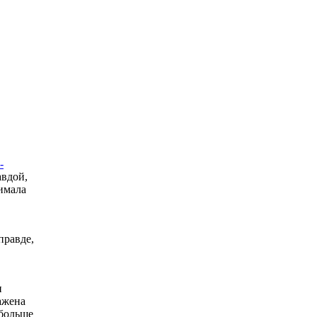
-
авдой,
имала
правде,
и
ажена
 больше