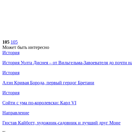
105
105
Может быть интересно
История
История Уолта Диснея – от Вильгельма-Завоевателя до почти 
История
Алэн Кривая Борода, первый герцог Бретани
История
Сойти с ума по-королевски: Карл VI
Направление
Гюстав Кайботт, художник-садовник и лучший друг Моне