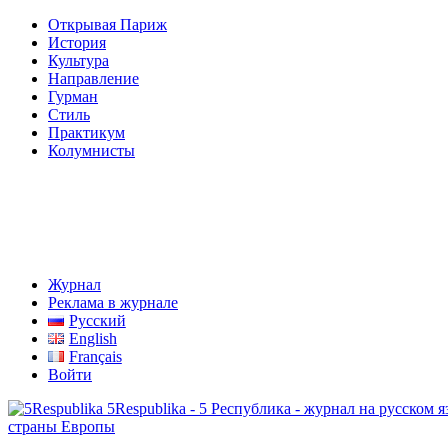
Открывая Париж
История
Культура
Направление
Гурман
Стиль
Практикум
Колумнисты
Журнал
Реклама в журнале
Русский
English
Français
Войти
5Respublika - 5 Республика - журнал на русском
страны Европы