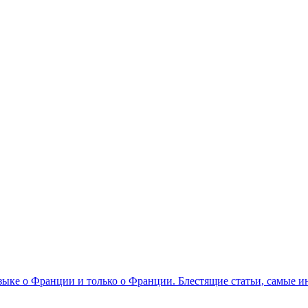
 языке о Франции и только о Франции. Блестящие статьи, самые