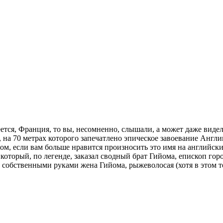
еется, Франция, то вы, несомненно, слышали, а может даже виде
 на 70 метрах которого запечатлено эпическое завоевание Англи
м, если вам больше нравится произносить это имя на английск
 который, по легенде, заказал сводный брат Гийома, епископ гор
 собственными руками жена Гийома, рыжеволосая (хотя в этом 