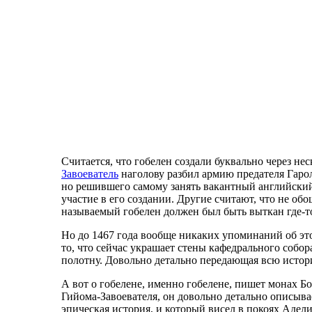
С
читается, что гобелен создали буквально через не
Завоеватель
наголову разбил армию предателя Гарол
но решившего самому занять вакантный английский
участие в его создании. Другие считают, что не об
называемый гобелен должен был быть выткан где-то
Но до 1467 года вообще никаких упоминаний об этом 
то, что сейчас украшает стены кафедрального собор
полотну. Довольно детально передающая всю истор
А вот о гобелене, именно гобелене, пишет монах 
Гийома-Завоевателя, он довольно детально описыва
эпическая история, и который висел в покоях Адели