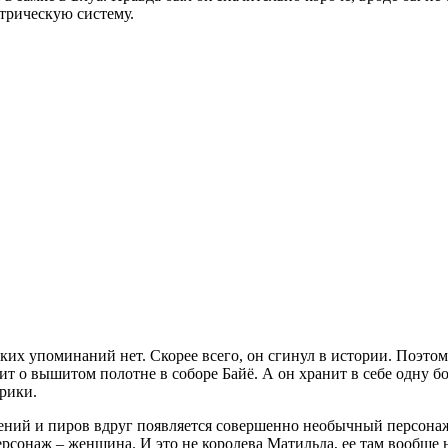
трическую систему.
ких упоминаний нет. Скорее всего, он сгинул в истории. Поэто
оит о вышитом полотне в соборе Байё. А он хранит в себе одну 
орики.
жений и пиров вдруг появляется совершенно необычный персона
рсонаж – женщина. И это не королева Матильда, ее там вообще н