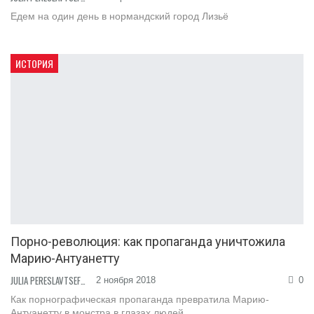
Едем на один день в нормандский город Лизьё
ИСТОРИЯ
Порно-революция: как пропаганда уничтожила
Марию-Антуанетту
JULIA PERESLAVTSEFF
2 ноября 2018
0
Как порнографическая пропаганда превратила Марию-
Антуанетту в монстра в глазах людей