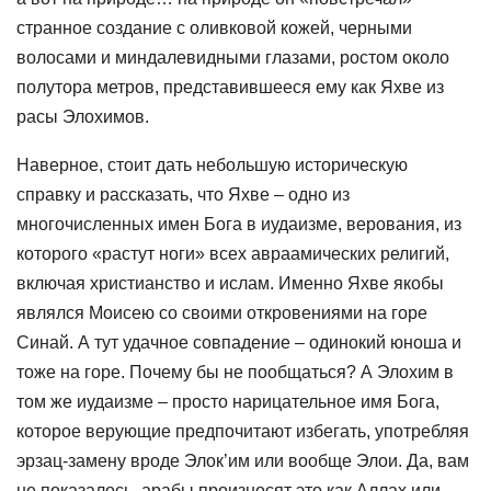
странное создание с оливковой кожей, черными
волосами и миндалевидными глазами, ростом около
полутора метров, представившееся ему как Яхве из
расы Элохимов.
Наверное, стоит дать небольшую историческую
справку и рассказать, что Яхве – одно из
многочисленных имен Бога в иудаизме, верования, из
которого «растут ноги» всех авраамических религий,
включая христианство и ислам. Именно Яхве якобы
являлся Моисею со своими откровениями на горе
Синай. А тут удачное совпадение – одинокий юноша и
тоже на горе. Почему бы не пообщаться? А Элохим в
том же иудаизме – просто нарицательное имя Бога,
которое верующие предпочитают избегать, употребляя
эрзац-замену вроде Элок’им или вообще Элои. Да, вам
не показалось, арабы произносят это как Аллах или