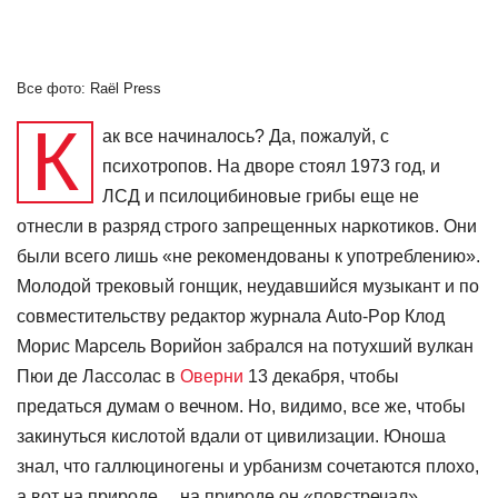
Все фото: Rаёl Press
К
ак все начиналось? Да, пожалуй, с
психотропов. На дворе стоял 1973 год, и
ЛСД и псилоцибиновые грибы еще не
отнесли в разряд строго запрещенных наркотиков. Они
были всего лишь «не рекомендованы к употреблению».
Молодой трековый гонщик, неудавшийся музыкант и по
совместительству редактор журнала Auto-Pop Клод
Морис Марсель Ворийон забрался на потухший вулкан
Пюи де Лассолас в
Оверни
13 декабря, чтобы
предаться думам о вечном. Но, видимо, все же, чтобы
закинуться кислотой вдали от цивилизации. Юноша
знал, что галлюциногены и урбанизм сочетаются плохо,
а вот на природе… на природе он «повстречал»