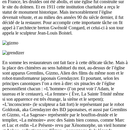
en France, les druides ont été abolis, et une église fut construite sur
le site du dolmen. Et en 1911 cette institution charitable a reçu le
statut de monument historique. Mais inexorablement l’église
devenait vétuste, et au milieu des années 90 du siècle dernier, il fut
décidé de la restaurer. Pour accomplir cette importante tâche on fit
appel à l’architecte breton Gwénolé Congard, et celui-ci à son tour
appela le sculpteur Jean-Louis Boistel.
En somme les restaurateurs ont fait face à cette délicate tâche. Mais à
la place des chimères au sens habituel du mot, au-dessus de l’église
sont apparus Gremlins, Gizmo, Alien des films du même nom et le
robot-transformateur japonais Grendayzer. Et pourtant, selon les
principes canoniques l’on a rien à dire: six pinacles de l’église
personnifient chacun : «L’homme» (l’on peut voir l’Adam, le
taureau et le centaure), «La femme» ( Ève, La Sainte Trinité même
si son apparence est très étrange, la sirène et le serpent);
«L’inconscient» (le sculpteur a fait fort) le représentant par le robot
Goldorak, aka Grendayzer des BD japonaises, et aussi par Gremlins
et Gizmo, «La Sagesse» représentée par le bouffon-druide et le
templier, «La mémoire» avec des Saints bien connus, comme Marc
et Luc et enfin «Le Présent» revu par Xénomorphe, un vieil homme