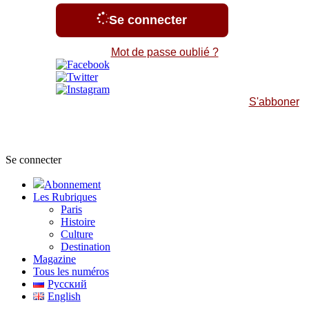
Se connecter
Mot de passe oublié ?
S'abboner
Se connecter
Abonnement
Les Rubriques
Paris
Histoire
Culture
Destination
Magazine
Tous les numéros
Русский
English