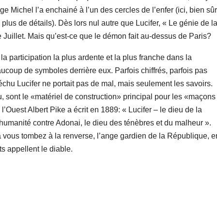
Michel l’a enchainé à l’un des cercles de l’enfer (ici, bien sûr
 plus de détails). Dès lors nul autre que Lucifer, « Le génie de l
e Juillet. Mais qu’est-ce que le démon fait au-dessus de Paris?
a participation la plus ardente et la plus franche dans la
aucoup de symboles derrière eux. Parfois chiffrés, parfois pas
déchu Lucifer ne portait pas de mal, mais seulement les savoirs.
, sont le «matériel de construction» principal pour les «maçons
l’Ouest Albert Pike a écrit en 1889: « Lucifer – le dieu de la
’humanité contre Adonai, le dieu des ténèbres et du malheur ».
 vous tombez à la renverse, l’ange gardien de la République, e
ts appellent le diable.