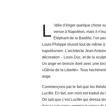
L
‘idée d’ériger quelque chose sur
venue à Napoléon, mais il n’eut
Éléphant de la Bastille, l’on p
Louis-Philippe réussit tout de même à r
napoléonien. L’architecte Jean-Antoine
décoration – Louis Duc, et de la scu
Un ange en bronze doré avec une torc
«Génie de la Liberté». Tous hochèrent l
ange.
Commençons par le fait que les théolo
Lucifer. En fait, son nom est traduit du 
On sait que c’est Lucifer qui dressa les
depuis est connu comme le prince de l’