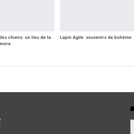
des chiens: un lieu de la
Lapin Agile: souvenirs de bohème
moire
a
s