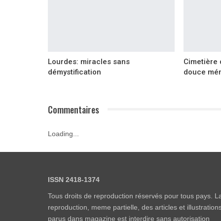
Lourdes: miracles sans
Cimetière 
démystification
douce mé
Commentaires
Loading...
ISSN 2418-1374
Tous droits de reproduction réservés pour tous pays. L
reproduction, meme partielle, des articles et illustration
parus dans magazine est interdire sans autorisation