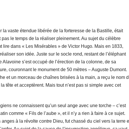
 la vaste étendue libérée de la forteresse de la Bastille, était
 pas le temps de la réaliser pleinement. Au sujet du célèbre
eut lire dans « Les Misérables » de Victor Hugo. Mais en 1833,
éaliser son idée. Juste sur le socle rond, restant de l’éléphant
 Alavoine s’est occupé de l’érection de la colonne, de sa
lpture, couronnant le monument de 50 mètres – Auguste Dumont.
he et un morceau de chaînes brisées à la main, a reçu le nom 
a tête et acceptèrent. Mais tout n’est pas si simple avec cet
giens ne connaissent qu’un seul ange avec une torche – c’est
latin comme « Fils de l’aube », et il n’y a rien à faire à ce sujet.
 anges à la révolte contre Dieu, fut chassé du ciel vers la terre e
enfer. Au sujet de la cause de l’insurrection angélique, ça vaut