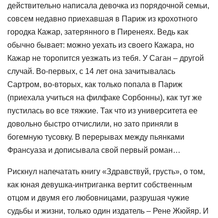
действительно написала девочка из порядочной семьи,
совсем недавно приехавшая в Париж из крохотного
городка Кажар, затерянного в Пиренеях. Ведь как
обычно бывает: можно уехать из своего Кажара, но
Кажар не торопится уезжать из тебя. У Саган – другой
случай. Во-первых, с 14 лет она зачитывалась
Сартром, во-вторых, как только попала в Париж
(приехала учиться на филфаке Сорбонны), как тут же
пустилась во все тяжкие. Так что из университета ее
довольно быстро отчислили, но зато приняли в
богемную тусовку. В перерывах между пьянками
Франсуаза и дописывала свой первый роман…
Рискнул напечатать книгу «Здравствуй, грусть», о том,
как юная девушка-интриганка вертит собственным
отцом и двумя его любовницами, разрушая чужие
судьбы и жизни, только один издатель – Рене Жюйяр. И