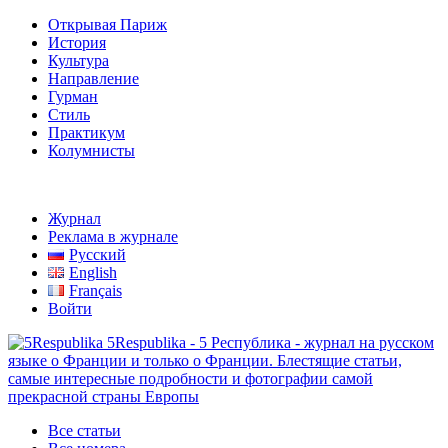
Открывая Париж
История
Культура
Направление
Гурман
Стиль
Практикум
Колумнисты
Журнал
Реклама в журнале
Русский
English
Français
Войти
5Respublika - 5 Республика - журнал на русском
языке о Франции и только о Франции. Блестящие статьи,
самые интересные подробности и фотографии самой
прекрасной страны Европы
Все статьи