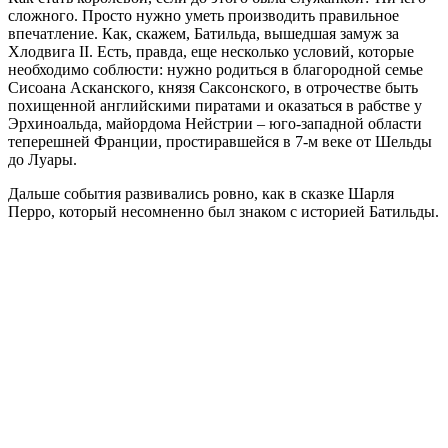
сложного. Просто нужно уметь производить правильное
впечатление. Как, скажем, Батильда, вышедшая замуж за
Хлодвига II. Есть, правда, еще несколько условий, которые
необходимо соблюсти: нужно родиться в благородной семье
Сисоана Асканского, князя Саксонского, в отрочестве быть
похищенной английскими пиратами и оказаться в рабстве у
Эрхиноальда, майордома Нейстрии – юго-западной области
теперешней Франции, простиравшейся в 7-м веке от Шельды
до Луары.
Дальше события развивались ровно, как в сказке Шарля
Перро, который несомненно был знаком с историей Батильды.