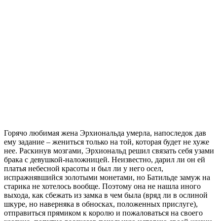
Горячо любимая жена Эрхиональда умерла, напоследок дав
ему задание – жениться только на той, которая будет не хуже
нее. Раскинув мозгами, Эрхиональд решил связать себя узами
брака с девушкой-наложницей. Неизвестно, дарил ли он ей
платья небесной красоты и был ли у него осел,
испражнявшийся золотыми монетами, но Батильде замуж на
старика не хотелось вообще. Поэтому она не нашла иного
выхода, как сбежать из замка в чем была (вряд ли в ослиной
шкуре, но наверняка в обносках, положенных прислуге),
отправиться прямиком к королю и пожаловаться на своего