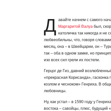
Д
авайте начнем с самого нач
Маргаритой Валуа
был, скор
католичка так никогда и не
любвеобильны, что, говоря словам
месяц, она – в Швейцарии, он – Турц
так – оба в одном замке, но принц
изо всех сил грели их постели.
Герцог де Гиз, давний возлюбленный
«прекрасная Корисанда», гасконка
козлом и чесноком» Генриха. В общ
любовницы.
Ну, как устал – в 1590 году у Генри
востока – савойцы, плюс, будущий 