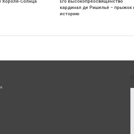
е Короля-Солнца
Его Высокопреосвященство
кардинал де Ришельё – прыжок 
историю
ся