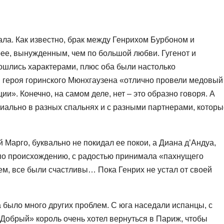
ала. Как известно, брак между Генрихом Бурбоном и
ее, вынужденным, чем по большой любви. Гугенот и
 сошлись характерами, плюс оба были настолько
и героя горинского Мюнхгаузена «отлично провели медовый
ии». Конечно, на самом деле, нет – это образно говоря. А
ипиально в разных спальнях и с разными партнерами, котор
 Марго, буквально не покидал ее покои, а Диана д’Андуа,
 по происхождению, с радостью принимала «пахнущего
ем, все были счастливы… Пока Генрих не устал от своей
ха было много других проблем. С юга наседали испанцы, с
«Добрый» король очень хотел вернуться в Париж, чтобы