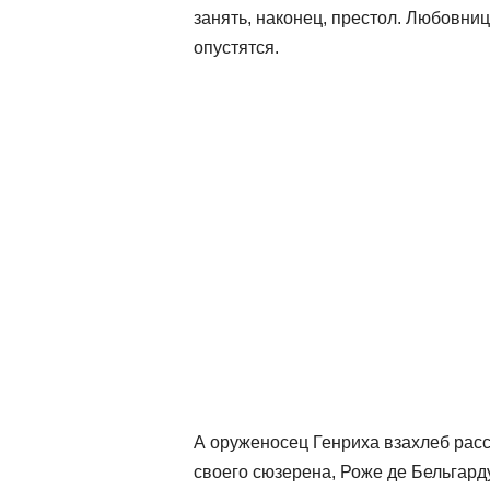
занять, наконец, престол. Любовниц
опустятся.
А оруженосец Генриха взахлеб расс
своего сюзерена, Роже де Бельгарду 