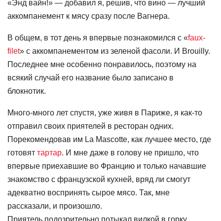
«Энд вайн!» — добавил я, решив, что вино — лучший
аккомпанемент к мясу сразу после Вагнера.
В общем, в тот день я впервые познакомился с «
faux-
filet
» c аккомпанементом из зеленой фасоли. И Brouilly.
Последнее мне особенно понравилось, поэтому на
всякий случай его название было записано в
блокнотик.
Много-много лет спустя, уже живя в Париже, я как-то
отправил своих приятелей в ресторан одних.
Порекомендовав им La Mascotte, как лучшее место, где
готовят
тартар
. И мне даже в голову не пришло, что
впервые приехавшие во Францию и только начавшие
знакомство с французской кухней, вряд ли смогут
адекватно воспринять сырое мясо. Так, мне
рассказали, и произошло.
Приятель подозрительно потыкал вилкой в горку