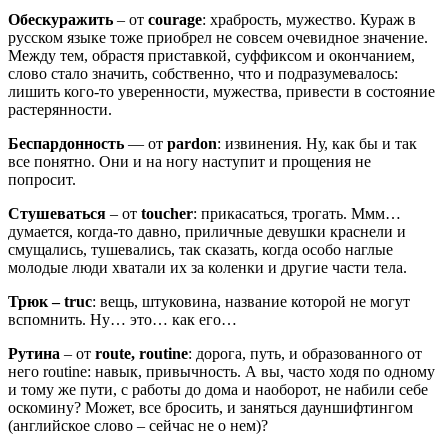
Обескуражить
– от
courage
: храбрость, мужество. Кураж в
русском языке тоже приобрел не совсем очевидное значение.
Между тем, обрастя приставкой, суффиксом и окончанием,
слово стало значить, собственно, что и подразумевалось:
лишить кого-то уверенности, мужества, привести в состояние
растерянности.
Беспардонность
— от
pardon
: извинения. Ну, как бы и так
все понятно. Они и на ногу наступит и прощения не
попросит.
Стушеваться
– от
toucher
: прикасаться, трогать. Ммм…
думается, когда-то давно, приличные девушки краснели и
смущались, тушевались, так сказать, когда особо наглые
молодые люди хватали их за коленки и другие части тела.
Трюк – truc
: вещь, штуковина, название которой не могут
вспомнить. Ну… это… как его…
Рутина
– от
route, routine
: дорога, путь, и образованного от
него routine: навык, привычность. А вы, часто ходя по одному
и тому же пути, с работы до дома и наоборот, не набили себе
оскомину? Может, все бросить, и заняться дауншифтингом
(английское слово – сейчас не о нем)?