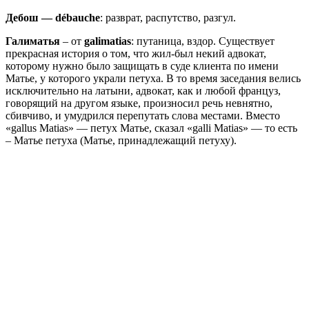
Дебош — débauche
: разврат, распутство, разгул.
Галиматья
– от
galimatias
: путаница, вздор. Существует
прекрасная история о том, что жил-был некий адвокат,
которому нужно было защищать в суде клиента по имени
Матье, у которого украли петуха. В то время заседания велись
исключительно на латыни, адвокат, как и любой француз,
говорящий на другом языке, произносил речь невнятно,
сбивчиво, и умудрился перепутать слова местами. Вместо
«gallus Matias» — петух Матье, сказал «galli Matias» — то есть
– Матье петуха (Матье, принадлежащий петуху).