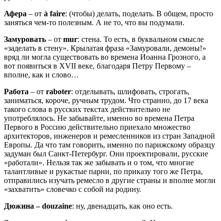
Афера
– от
à faire
: (чтобы) делать, поделать. В общем, просто
заняться чем-то полезным. А не то, что вы подумали.
Замуровать
– от
mur
: стена. То есть, в буквальном смысле
«заделать в стену». Крылатая фраза «Замуровали, демоны!»
вряд ли могла существовать во времена Иоанна Грозного, а
вот появиться в XVII веке, благодаря Петру Первому –
вполне, как и слово…
Работа
– от
raboter
: отделывать, шлифовать, строгать,
заниматься, короче, ручным трудом. Что странно, до 17 века
такого слова в русских текстах действительно не
употреблялось. Не забывайте, именно во времена Петра
Первого в Россию действительно приехало множество
архитекторов, инженеров и ремесленников из стран Западной
Европы. Да что там говорить, именно по парижскому образцу
задуман был Санкт-Петербург. Они проектировали, русские
«работали». Нельзя так же забывать и о том, что многие
талантливые и рукастые парни, по приказу того же Петра,
отправились изучать ремесло в другие страны и вполне могли
«захватить» словечко с собой на родину.
Дюжина – douzaine
: ну, двенадцать, как оно есть.