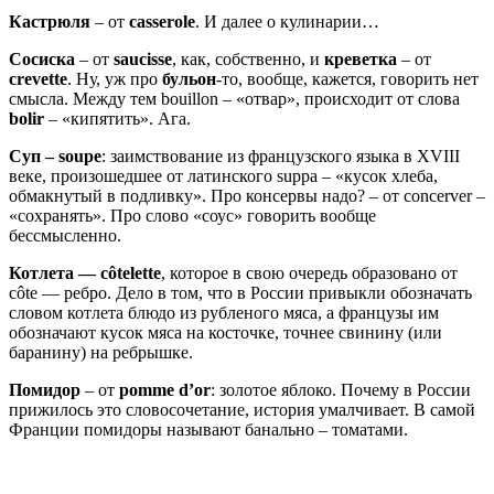
Кастрюля
– от
casserole
. И далее о кулинарии…
Сосиска
– от
saucisse
, как, собственно, и
креветка
– от
crevette
. Ну, уж про
бульон
-то, вообще, кажется, говорить нет
смысла. Между тем bouillon – «отвар», происходит от слова
bolir
– «кипятить». Ага.
Суп – soupe
: заимствование из французского языка в XVIII
веке, произошедшее от латинского suppa – «кусок хлеба,
обмакнутый в подливку». Про консервы надо? – от concerver –
«сохранять». Про слово «соус» говорить вообще
бессмысленно.
Котлета — côtelette
, которое в свою очередь образовано от
côte — ребро. Дело в том, что в России привыкли обозначать
словом котлета блюдо из рубленого мяса, а французы им
обозначают кусок мяса на косточке, точнее свинину (или
баранину) на ребрышке.
Помидор
– от
pomme d’or
: золотое яблоко. Почему в России
прижилось это словосочетание, история умалчивает. В самой
Франции помидоры называют банально – томатами.