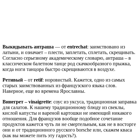
Выкидывать антраша
— от
entrechat
: заимствовано из
латыни, и означает – плести, заплетать, сплетать, скрещивать.
Согласно серьезному академическому словарю, антраша – в
классическом балетном танце род скачкообразного прыжка,
когда ноги танцора быстро скрещиваются в воздухе.
Ретивый
– от
retif
: норовистый. Кажется, одно из самых
старых заимствованных из французского языка слов.
Наверное, еще во времена Ярославны.
Винегрет – vinaigrette
: соус из уксуса, традиционная заправка
для салатов. К нашему традиционному блюду из свеклы,
кислой капусты и вареной картошки не имеющий никакого
отношения. Для французов вообще подобное сочетание
продуктов кажется чуть ли не смертельным, как не в восторге
они и от традиционного русского borsche или, скажем кваса
(как вы можете пить эту гадость?).