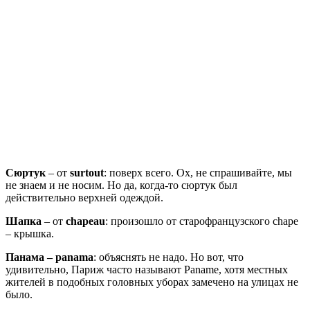
Сюртук
– от
surtout
: поверх всего. Ох, не спрашивайте, мы
не знаем и не носим. Но да, когда-то сюртук был
действительно верхней одеждой.
Шапка
– от
chapeau
: произошло от старофранцузского chape
– крышка.
Панама – panama
: объяснять не надо. Но вот, что
удивительно, Париж часто называют Paname, хотя местных
жителей в подобных головных уборах замечено на улицах не
было.