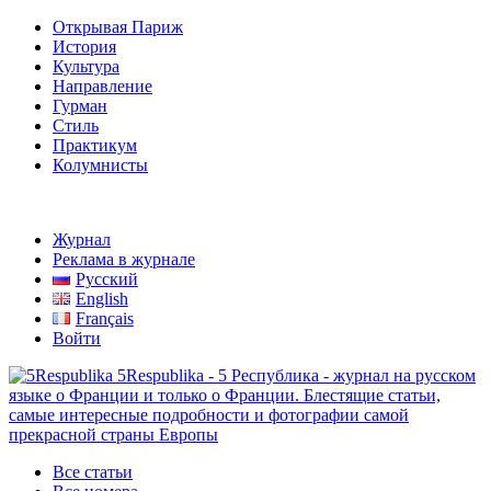
Открывая Париж
История
Культура
Направление
Гурман
Стиль
Практикум
Колумнисты
Журнал
Реклама в журнале
Русский
English
Français
Войти
5Respublika - 5 Республика - журнал на русском
языке о Франции и только о Франции. Блестящие статьи,
самые интересные подробности и фотографии самой
прекрасной страны Европы
Все статьи