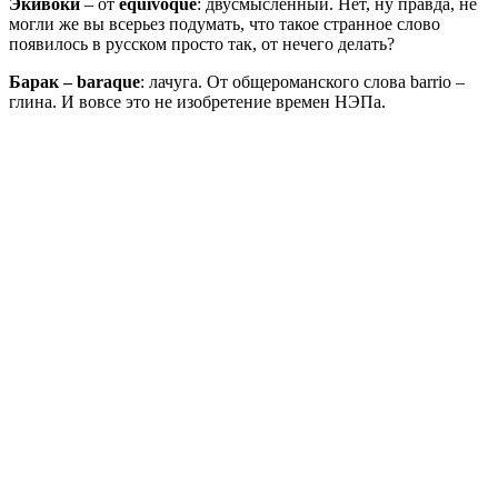
Экивоки
– от
equivoque
: двусмысленный. Нет, ну правда, не
могли же вы всерьез подумать, что такое странное слово
появилось в русском просто так, от нечего делать?
Барак – baraque
: лачуга. От общероманского слова barrio –
глина. И вовсе это не изобретение времен НЭПа.