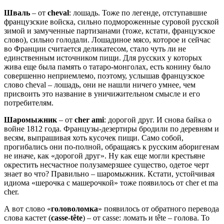
Шваль
– от
cheval
: лошадь. Тоже по легенде, отступавшие
французские войска, сильно подмороженные суровой русской
зимой и замученные партизанами (тоже, кстати, французское
слово), сильно голодали. Лошадиное мясо, которое и сейчас
во Франции считается деликатесом, стало чуть ли не
единственным источником пищи. Для русских у которых
жива еще была память о татаро-монголах, есть конину было
совершенно неприемлемо, поэтому, услышав французское
слово cheval – лошадь, они не нашли ничего умнее, чем
присвоить это название в уничижительном смысле и его
потребителям.
Шаромыжник
– от
cher ami
: дорогой друг. И снова байка о
войне 1812 года. Французы-дезертиры бродили по деревням и
весям, выпрашивая хоть кусочек пищи. Само собой,
прогибались они по-полной, обращаясь к русским аборигенам
не иначе, как «дорогой друг». Ну как еще могли крестьяне
окрестить несчастное полузамерзшее существо, одетое черт
знает во что? Правильно – шаромыжник. Кстати, устойчивая
идиома «шерочка с машерочкой» тоже появилось от cher et ma
cher.
А вот слово «
головоломка
» появилось от обратного перевода
слова кастет (
casse-tête
) – от casse: ломать и tête – голова. То