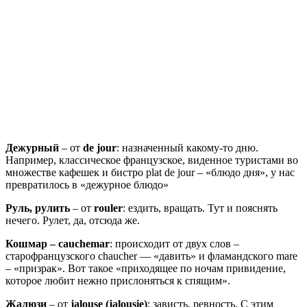
Дежурный
– от
de jour
: назначенный какому-то дню.
Например, классическое французское, виденное туристами во
множестве кафешек и бистро plat de jour – «блюдо дня», у нас
превратилось в «дежурное блюдо»
Руль, рулить
– от
rouler
: ездить, вращать. Тут и пояснять
нечего. Рулет, да, отсюда же.
Кошмар – cauchemar
: происходит от двух слов –
старофранцузского chaucher — «давить» и фламандского mare
– «призрак». Вот такое «приходящее по ночам привидение,
которое любит нежно прислоняться к спящим».
Жалюзи
– от
jalouse (jalousie)
: зависть, ревность. С этим