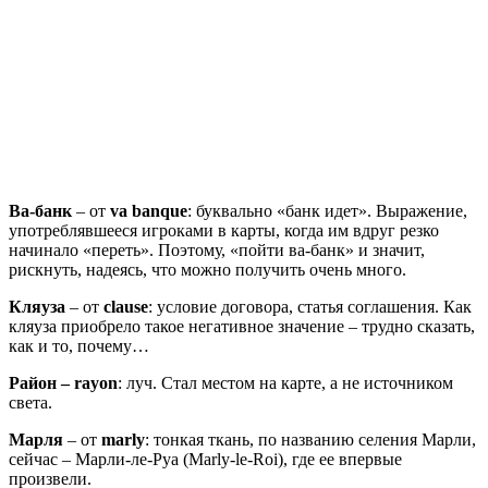
Ва-банк
– от
va banque
: буквально «банк идет». Выражение,
употреблявшееся игроками в карты, когда им вдруг резко
начинало «переть». Поэтому, «пойти ва-банк» и значит,
рискнуть, надеясь, что можно получить очень много.
Кляуза
– от
clause
: условие договора, статья соглашения. Как
кляуза приобрело такое негативное значение – трудно сказать,
как и то, почему…
Район – rayon
: луч. Стал местом на карте, а не источником
света.
Марля
– от
marly
: тонкая ткань, по названию селения Марли,
сейчас – Марли-ле-Руа (Marly-le-Roi), где ее впервые
произвели.