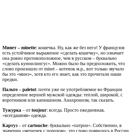
Минет – minette
: кошечка. Ну, как же без него! У французов
есть устойчивое выражение «сделать кошечку», но означает
она ровно противоположное, чем в русском – буквально
«сделать куннилингус». Можно было бы предположить, что
слово произошло от minet – котенок м.р., вот только звучало
бы это «минэ», хотя кто его знает, как это прочитали наши
предки.
Пальто – paletot
: почти уже не употребляемое во Франции
определение верхней мужской одежды: теплой, широкой, с
воротником или капюшоном. Анахронизм, так сказать.
Тужурка
– от
toujour
: всегда. Просто ежедневная,
«всегдашняя» одежда.
Картуз
– от
cartouche
: буквально «патрон». Собственно, в
значении «мешочек с порохом», это слово появилось в России