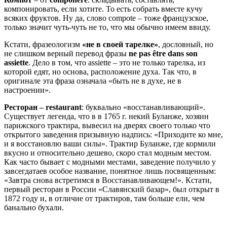
компонировать, если хотите. То есть собрать вместе кучу
всяких фруктов. Ну да, слово compote – тоже французское,
только значит чуть-чуть не то, что мы обычно имеем ввиду.
Кстати, фразеологизм
«не в своей тарелке»
, дословный, но
не слишком верный перевод фразы
ne pas être dans son
assiette
. Дело в том, что assiette – это не только тарелка, из
которой едят, но основа, расположение духа. Так что, в
оригинале эта фраза означала «быть не в духе, не в
настроении».
Ресторан – restaurant
: буквально «восстанавливающий».
Существует легенда, что в в 1765 г. некий Буланже, хозяин
парижского трактира, вывесил на дверях своего только что
открытого заведения призывную надпись: «Приходите ко мне,
и я восстановлю ваши силы». Трактир Буланже, где кормили
вкусно и относительно дешево, скоро стал модным местом.
Как часто бывает с модными местами, заведение получило у
завсегдатаев особое название, понятное лишь посвященным:
«Завтра снова встретимся в Восстанавливающем!». Кстати,
первый ресторан в России «Славянский базар», был открыт в
1872 году и, в отличие от трактиров, там больше ели, чем
банально бухали.