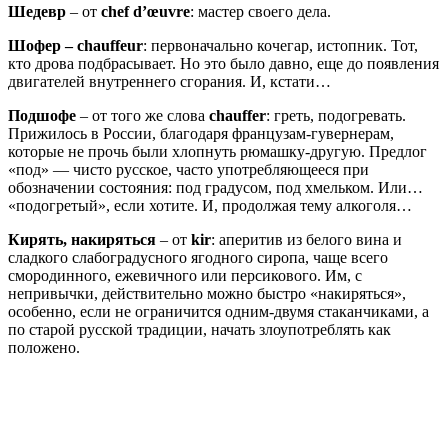
Шедевр
– от
chef d’œuvre
: мастер своего дела.
Шофер – chauffeur
: первоначально кочегар, истопник. Тот,
кто дрова подбрасывает. Но это было давно, еще до появления
двигателей внутреннего сгорания. И, кстати…
Подшофе
– от того же слова
chauffer
: греть, подогревать.
Прижилось в России, благодаря французам-гувернерам,
которые не прочь были хлопнуть рюмашку-другую. Предлог
«под» — чисто русское, часто употребляющееся при
обозначении состояния: под градусом, под хмельком. Или…
«подогретый», если хотите. И, продолжая тему алкоголя…
Кирять, накиряться
– от
kir
: аперитив из белого вина и
сладкого слабоградусного ягодного сиропа, чаще всего
смородинного, ежевичного или персикового. Им, с
непривычки, действительно можно быстро «накиряться»,
особенно, если не ограничится одним-двумя стаканчиками, а
по старой русской традиции, начать злоупотреблять как
положено.