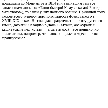
дошедшим до Монмартра в 1814-м и выпившим там все
запасы шампанского: «Тащи быстро! Кому я сказал? Быстро,
мать твою!»), то взяли у них намного больше. Причиной тому,
скорее всего, невероятная популярность французского в
XVIII-XIX веках. Не спас даже радетель за чистоту русского
языка, датчанин Владимир Даль. С атташе, абажурами и
кашне (cache-nez, кстати — прятать нос) – все понятно, но
знали ли вы, например, что слова «вираж» и «фея» — тоже
французские?