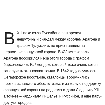
В
XIII веке из-за Руссийона разгорелся
нешуточный скандал между королем Арагона и
графом Тулузским, не присягавшим на
верность французской короне. В XV веке король
Арагона поссорился из-за этого города с графом
барселонским, Раймондом, который тоже очень хотел
заполучить этот клочок земли. В 1642 году случилось
Сегадорское восстание, каталонцы вооружились
против испанского абсолютизма, и за малую поддержку
французской короны на радостях отдали Людовику XIII,
а точнее – кардиналу Ришелье, и Руссийон, и еще пару-
другую городов.