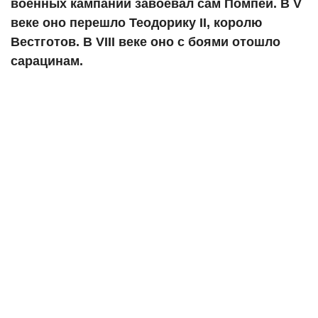
военных кампаний завоевал сам Помпей. В V
веке оно перешло Теодорику II, королю
Вестготов. В VIII веке оно с боями отошло
сарацинам.