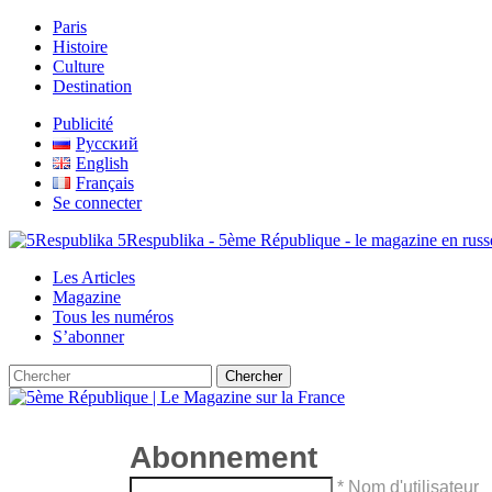
Paris
Histoire
Culture
Destination
Publicité
Русский
English
Français
Se connecter
5Respublika - 5ème République - le magazine en russe et
Les Articles
Magazine
Tous les numéros
S’abonner
Abonnement
* Nom d'utilisateur