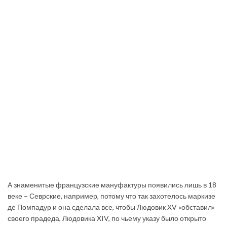
А знаменитые французские мануфактуры появились лишь в 18
веке – Севрские, например, потому что так захотелось маркизе
де Помпадур и она сделала все, чтобы Людовик XV «обставил»
своего прадеда, Людовика XIV, по чьему указу было открыто