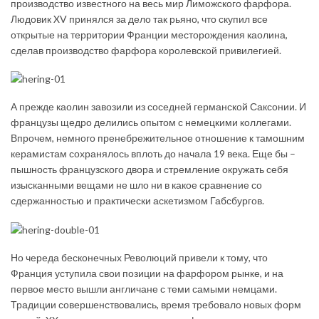
производство известного на весь мир Лиможского фарфора.
Людовик XV принялся за дело так рьяно, что скупил все
открытые на территории Франции месторождения каолина,
сделав производство фарфора королевской привилегией.
А прежде каолин завозили из соседней германской Саксонии. И
французы щедро делились опытом с немецкими коллегами.
Впрочем, немного пренебрежительное отношение к тамошним
керамистам сохранялось вплоть до начала 19 века. Еще бы –
пышность французского двора и стремление окружать себя
изысканными вещами не шло ни в какое сравнение со
сдержанностью и практически аскетизмом Габсбургов.
Но череда бесконечных Революций привели к тому, что
Франция уступила свои позиции на фарфором рынке, и на
первое место вышли англичане с теми самыми немцами.
Традиции совершенствовались, время требовало новых форм