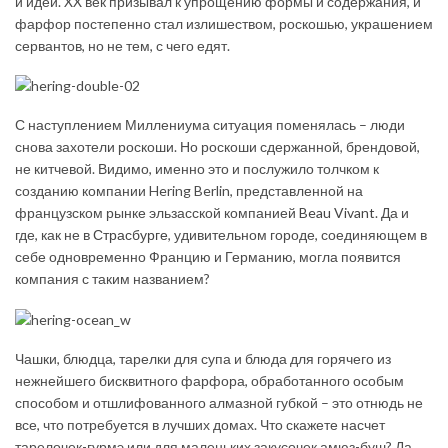
и идей. XX век призывал к упрощению формы и содержания, и
фарфор постепенно стал излишеством, роскошью, украшением
сервантов, но не тем, с чего едят.
С наступлением Миллениума ситуация поменялась – люди
снова захотели роскоши. Но роскоши сдержанной, брендовой,
не китчевой. Видимо, именно это и послужило толчком к
созданию компании Hering Berlin, представленной на
французском рынке эльзасской компанией
Beau Vivant
. Да и
где, как не в
Страсбурге
, удивительном городе, соединяющем в
себе одновременно Францию и Германию, могла появится
компания с таким названием?
Чашки, блюдца, тарелки для супа и блюда для горячего из
нежнейшего бисквитного фарфора, обработанного особым
способом и отшлифованного алмазной губкой – это отнюдь не
все, что потребуется в лучших домах. Что скажете насчет
тарелочек-гурмэ или для маленьких закусочек амюз-буш? Да,