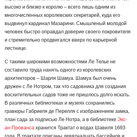
высоко и близко к королю – всего лишь одним из
многочисленных королевских секретарей, куда его
выдвинул кардинал Мазарини. Смышленый молодой
человек быстро оправдал доверие своего покровителя
и стремительно продвигался вверх по карьерной
лестнице.
С такими широкими возможностями Ле Телье не
составило труда нанять одного из королевских
архитекторов – Шарля Шамуа. Шамуа был очень
дружен с Ле Нотром, так что садовника для создания
восхитительных садов тоже не пришлось долго искать.
В различных библиотеках и музеях сохранились
гравюры Габриеля де Перелля с изображением замка,
план сада за подписью Ле Нотра, а в библиотеке
Экс-
ан-Прованса
хранится Трактат о водах Шавиля 1693
года. В трактате описаны девятнадцать бассейнов и