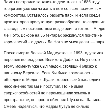
Замок построили за каких-то девять лет, в 1686 году
герцогиня уже могла жить в нем со всем возможным
комфортом. Оставалось разбить парк. И если среди
архитекторов присутствует разнообразие, то садовник
с завидным постоянством везде один и тот же – Андре
Ле Нотр. Вскоре на 35 гектарах раскинулся поистине
королевский – а других Ле Нотр не умел делать – парк.
После смерти Великой Мадмуазель в 1693 году замок
перешел во владение Великого Дофина. Но у него к
этому моменту уже был Медон, стоявший близко к
папиному Версалю. Если бы была возможность
объединить Медон и Шуази, королевский наследник
несомненно так бы и поступил. Но не имея
сверхспособностей по перемещению земель в
пространстве, он просто обменял Шуази на Шавиль.
Смеем надеяться, что мадам Лувуа не сильно