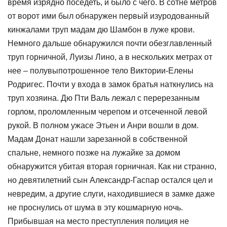
время изрядно поседеть, и было с чего. В сотне метров
от ворот ими был обнаружен первый изуродованный
кинжалами труп мадам дю Шамбон в луже крови.
Немного дальше обнаружился почти обезглавленный
труп горничной, Луизы Лино, а в нескольких метрах от
нее – полувыпотрошенное тело Виктории-Елены
Родригес. Почти у входа в замок братья наткнулись на
труп хозяина. Дю Пти Валь лежал с перерезанным
горлом, проломленным черепом и отсеченной левой
рукой. В полном ужасе Этьен и Анри вошли в дом.
Мадам Донат нашли зарезанной в собственной
спальне, немного позже на лужайке за домом
обнаружится убитая вторая горничная. Как ни странно,
но девятилетний сын Александр-Гаспар остался цел и
невредим, а другие слуги, находившиеся в замке даже
не проснулись от шума в эту кошмарную ночь.
Прибывшая на место преступления полиция не