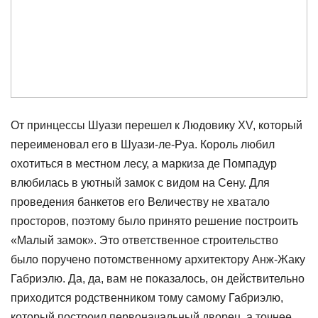
От принцессы Шуази перешел к Людовику XV, который
переименовал его в Шуази-ле-Руа. Король любил
охотиться в местном лесу, а маркиза де Помпадур
влюбилась в уютный замок с видом на Сену. Для
проведения банкетов его Величеству не хватало
просторов, поэтому было принято решение построить
«Малый замок». Это ответственное строительство
было поручено потомственному архитектору Анж-Жаку
Габриэлю. Да, да, вам не показалось, он действительно
приходится родственником тому самому Габриэлю,
который построил первоначальный дворец, а точнее,