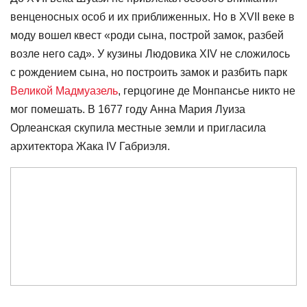
венценосных особ и их приближенных. Но в XVII веке в
моду вошел квест «роди сына, построй замок, разбей
возле него сад». У кузины Людовика XIV не сложилось
с рождением сына, но построить замок и разбить парк
Великой Мадмуазель
, герцогине де Монпансье никто не
мог помешать. В 1677 году Анна Мария Луиза
Орлеанская скупила местные земли и пригласила
архитектора Жака IV Габриэля.