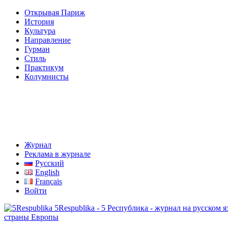
Открывая Париж
История
Культура
Направление
Гурман
Стиль
Практикум
Колумнисты
Журнал
Реклама в журнале
Русский
English
Français
Войти
5Respublika - 5 Республика - журнал на русском
страны Европы