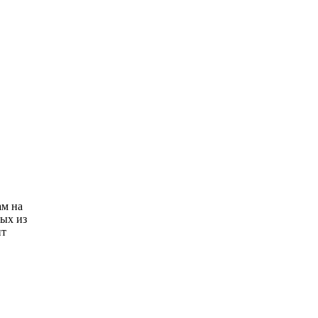
ам на
ых из
ит