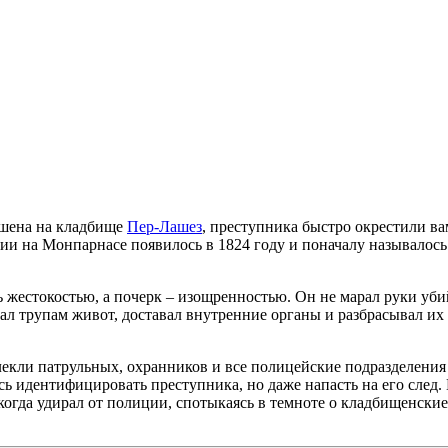
ршена на кладбище
Пeр-Лашез
, преступника быстро окрестили в
ии на Монпарнасе появилось в 1824 году и поначалу называлось
 жестокостью, а почерк – изощренностью. Он не марал руки уби
л трупам живот, доставал внутренние органы и разбрасывал их
лекли патрульных, охранников и все полицейские подразделения
сь идентифицировать преступника, но даже напасть на его след.
 когда удирал от полиции, спотыкаясь в темноте о кладбищенские