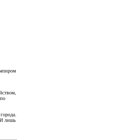
ампиром
йством,
 по
 города.
 И лишь