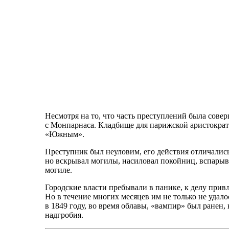
Несмотря на то, что часть преступлений была сове
с Монпарнаса. Кладбище для парижской аристократ
«Южным».
Преступник был неуловим, его действия отличались
но вскрывал могилы, насиловал покойниц, вспарыва
могиле.
Городские власти пребывали в панике, к делу прив
Но в течение многих месяцев им не только не удало
в 1849 году, во время облавы, «вампир» был ранен,
надгробия.