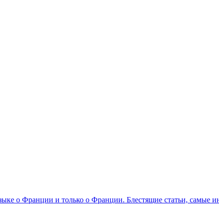
 языке о Франции и только о Франции. Блестящие статьи, самые