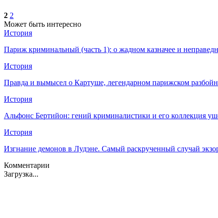
2
2
Может быть интересно
История
Париж криминальный (часть 1): о жадном казначее и неправед
История
Правда и вымысел о Картуше, легендарном парижском разбой
История
Альфонс Бертийон: гений криминалистики и его коллекция уш
История
Изгнание демонов в Лудэне. Самый раскрученный случай экзо
Комментарии
Загрузка...