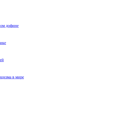
ном дофине
нике
ей
рцизма в мире