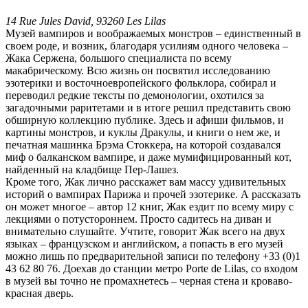
14 Rue Jules David, 93260 Les Lilas
Музей вампиров и воображаемых монстров – единственный в
своем роде, и возник, благодаря усилиям одного человека –
Жака Сержена, большого специалиста по всему
макабрическому. Всю жизнь он посвятил исследованию
эзотерики и восточноевропейского фольклора, собирал и
переводил редкие тексты по демонологии, охотился за
загадочными раритетами и в итоге решил представить свою
обширную коллекцию публике. Здесь и афиши фильмов, и
картины монстров, и куклы Дракулы, и книги о нем же, и
печатная машинка Брэма Стоккера, на которой создавался
миф о балканском вампире, и даже мумифицированный кот,
найденный на кладбище Пер-Лашез.
Кроме того, Жак лично расскажет вам массу удивительных
историй о вампирах Парижа и прочей эзотерике. А рассказать
он может многое – автор 12 книг, Жак ездит по всему миру с
лекциями о потустороннем. Просто садитесь на диван и
внимательно слушайте. Учтите, говорит Жак всего на двух
языках – французском и английском, а попасть в его музей
можно лишь по предварительной записи по телефону +33 (0)1
43 62 80 76. Доехав до станции метро Porte de Lilas, со входом
в музей вы точно не промахнетесь – черная стена и кроваво-
красная дверь.