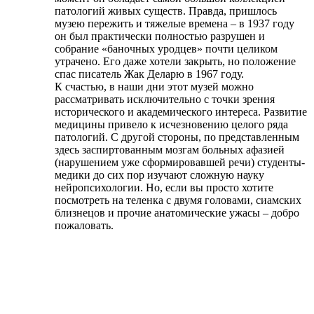
патологий живых существ. Правда, пришлось
музею пережить и тяжелые времена – в 1937 году
он был практически полностью разрушен и
собрание «баночных уродцев» почти целиком
утрачено. Его даже хотели закрыть, но положение
спас писатель Жак Деларю в 1967 году.
К счастью, в наши дни этот музей можно
рассматривать исключительно с точки зрения
исторического и академического интереса. Развитие
медицины привело к исчезновению целого ряда
патологий. С другой стороны, по представленным
здесь заспиртованным мозгам больных афазией
(нарушением уже сформировавшей речи) студенты-
медики до сих пор изучают сложную науку
нейропсихологии. Но, если вы просто хотите
посмотреть на теленка с двумя головами, сиамских
близнецов и прочие анатомические ужасы – добро
пожаловать.