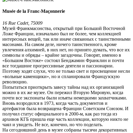
Musée de la Franc-Maçonnerie
16 Rue Cadet, 75009
Музей Франкмасонства, открытый при Большой Восточной
Ложе Франции, изначально был не более, чем коллекцией
интересных вещей, так или иначе связанных с таинственными
масонами. На самом деле, ничего таинственного, кроме
увлечения алхимией, в них нет, но принято думать, что все их
символы и обряды – крайне загадочны. Говорят, именно в
«Большом Востоке» состоял Бенджамин Франклин и почти
все тогдашние прогрессивные деятели и пассионарии.
Поэтому ходят слухи, что не только свет и просвещение несли
«вольные каменщики», но и спланировали Французскую
революцию.
Попытаться приоткрыть завесу тайны над их организацией
можно в их же музее. Он пережил Вторую Мировую, когда
почти все экспонаты были изъяты немецкими захватчиками.
Вновь возродился в 1973, когда часть документов и
артефактов была возвращена Франции Советским Союзом. И
получил статус официального в 2000-м, как раз тогда из
архивов КГБ пришла еще часть коллекции, которую никто не
чаял и увидеть. Не все, конечно, но что поделать.
На сегодняшний день в музее собраны тысячи декоративных