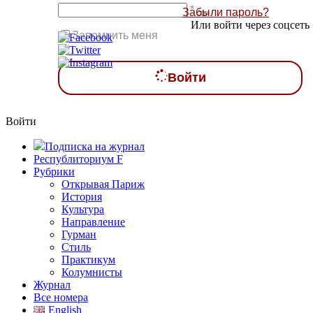
*
Забыли пароль?
Или войти через соцсеть
Запомнить меня
Войти
Войти
Подписка на журнал
Республиториум F
Рубрики
Открывая Париж
История
Культура
Направление
Гурман
Стиль
Практикум
Колумнисты
Журнал
Все номера
English