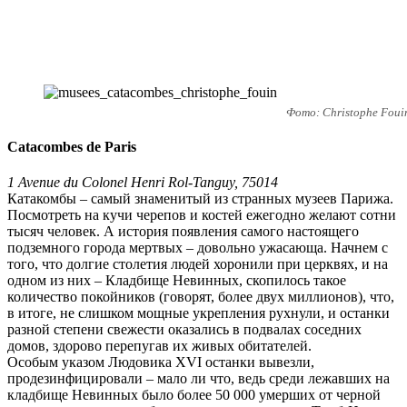
Фото: Сhristophe Foui
Catacombes de Paris
1 Avenue du Colonel Henri Rol-Tanguy, 75014
Катакомбы – самый знаменитый из странных музеев Парижа.
Посмотреть на кучи черепов и костей ежегодно желают сотни
тысяч человек. А история появления самого настоящего
подземного города мертвых – довольно ужасающа. Начнем с
того, что долгие столетия людей хоронили при церквях, и на
одном из них – Кладбище Невинных, скопилось такое
количество покойников (говорят, более двух миллионов), что,
в итоге, не слишком мощные укрепления рухнули, и останки
разной степени свежести оказались в подвалах соседних
домов, здорово перепугав их живых обитателей.
Особым указом Людовика XVI останки вывезли,
продезинфицировали – мало ли что, ведь среди лежавших на
кладбище Невинных было более 50 000 умерших от черной