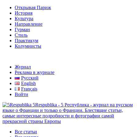
Открывая Париж
История
Культура
Направление
Гурман
Стиль
Практикум
Колумнисты
Журнал
Реклама в журнале
Русский
English
Français
Войти
5Respublika - 5 Республика - журнал на русском
языке о Франции и только о Франции. Блестящие статьи,
самые интересные подробности и фотографии самой
прекрасной страны Европы
Все статьи