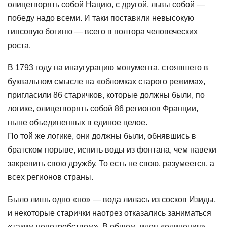
олицетворять собой Нацию, с другой, львы собой —
победу надо всеми. И таки поставили невысокую
гипсовую богиню — всего в полтора человеческих
роста.
В 1793 году на инаугурацию монумента, стоявшего в
буквальном смысле на «обломках старого режима»,
пригласили 86 старичков, которые должны были, по
логике, олицетворять собой 86 регионов Франции,
ныне объединенных в единое целое.
По той же логике, они должны были, обнявшись в
братском порыве, испить воды из фонтана, чем навеки
закрепить свою дружбу. То есть не свою, разумеется, а
всех регионов страны.
Было лишь одно «но» — вода лилась из сосков Изиды,
и некоторые старички наотрез отказались заниматься
«таким непотребством». В общем, идея «единения»,