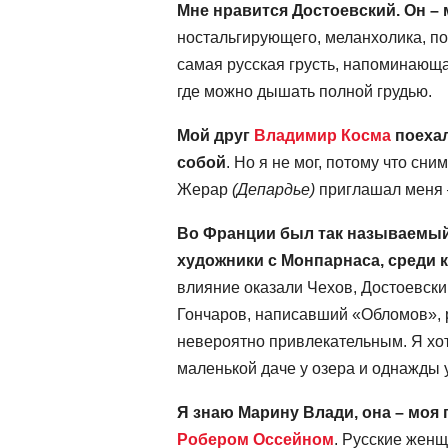
Мне нравится Достоевский. Он –
ностальгирующего, меланхолика, поэ
самая русская грусть, напоминающа
где можно дышать полной грудью.
Мой друг
Владимир Косма
поехал
собой
. Но я не мог, потому что сн
Жерар
(Депардье)
приглашал меня –
Во Франции был так называемый
художники с Монпарнаса, среди 
влияние оказали Чехов, Достоевски
Гончаров, написавший «Обломов», 
невероятно привлекательным. Я хот
маленькой даче у озера и однажды 
Я знаю Марину Влади, она – моя 
Робером Оссейном
. Русские женщ