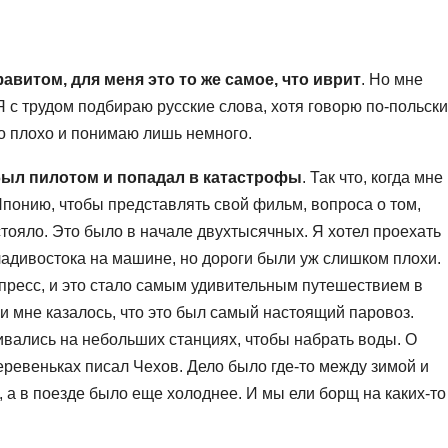
авитом, для меня это то же самое, что иврит
. Но мне
Я с трудом подбираю русские слова, хотя говорю по-польски
о плохо и понимаю лишь немного.
был пилотом и попадал в катастрофы
. Так что, когда мне
понию, чтобы представлять свой фильм, вопроса о том,
стояло. Это было в начале двухтысячных. Я хотел проехать
ладивостока на машине, но дороги были уж слишком плохи.
кспресс, и это стало самым удивительным путешествием в
 и мне казалось, что это был самый настоящий паровоз.
вались на небольших станциях, чтобы набрать воды. О
еревеньках писал Чехов. Дело было где-то между зимой и
 а в поезде было еще холоднее. И мы ели борщ на каких-то