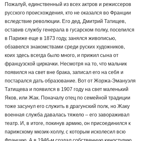
Пожалуй, единственный из всех актров и режиссеров
русского происхождения, кто не оказался во Франции
вследствие революции. Его дед, Дмитрий Татищев,
оставив службу генерала в гусарском полку, поселился
в Париже еще в 1873 году, занялся живописью,
обзавелся знакомствами среди руских художников,
коих здесь всегда было много, и прижил сына от
французской циркачки. Несмотря на то, что мальчик
появился на свет вне брака, записал его на себя и
постарался дать образование. Вот от Жоржа-Эмануэля
Татищева и появился в 1907 году на свет маленький
Яков, или Жак. Поначалу отец по семейной традиции
тоже засунул его служить в драгунский полк, но Жаку
военная служба давалась тяжело – его завораживал
театр. И, в итоге, покинув армию, он присоединился к
парижскому мюзик-холлу, с которым исколесил всю
Францию. А в 1946-м создал собственную киностудию,