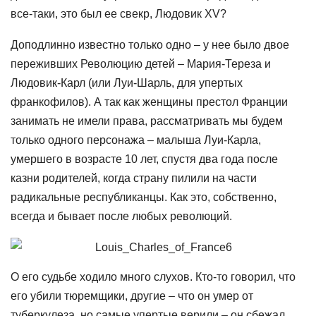
все-таки, это был ее свекр, Людовик XV?
Доподлинно известно только одно – у нее было двое
переживших Революцию детей – Мария-Тереза и
Людовик-Карл (или Луи-Шарль, для упертых
франкофилов). А так как женщины престол Франции
занимать не имели права, рассматривать мы будем
только одного персонажа – малыша Луи-Карла,
умершего в возрасте 10 лет, спустя два года после
казни родителей, когда страну пилили на части
радикальные республиканцы. Как это, собственно,
всегда и бывает после любых революций.
О его судьбе ходило много слухов. Кто-то говорил, что
его убили тюремщики, другие – что он умер от
туберкулеза, но самые упертые верили – он сбежал.