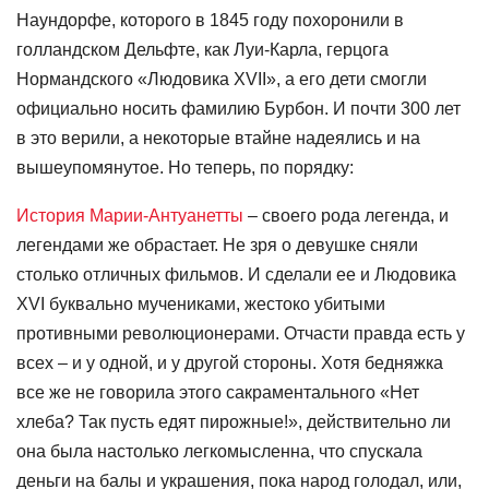
Наундорфе, которого в 1845 году похоронили в
голландском Дельфте, как Луи-Карла, герцога
Нормандского «Людовика XVII», а его дети смогли
официально носить фамилию Бурбон. И почти 300 лет
в это верили, а некоторые втайне надеялись и на
вышеупомянутое. Но теперь, по порядку:
История Марии-Антуанетты
– своего рода легенда, и
легендами же обрастает. Не зря о девушке сняли
столько отличных фильмов. И сделали ее и Людовика
XVI буквально мучениками, жестоко убитыми
противными революционерами. Отчасти правда есть у
всех – и у одной, и у другой стороны. Хотя бедняжка
все же не говорила этого сакраментального «Нет
хлеба? Так пусть едят пирожные!», действительно ли
она была настолько легкомысленна, что спускала
деньги на балы и украшения, пока народ голодал, или,