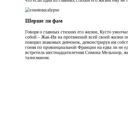
что если одна из главных стихий его жизни ему не 
Шерше ля фам
Говоря о главных стихиях его жизни, Кусто умолча
собой – Жак-Ив на протяжений всей своей жизни п
покорял знакомых девчонок, демонстрируя им собст
гоняя по провинциальной Франции на едва ли не ед
встретила шестнадцатилетняя Симона Мельхиор, же
талисманом.