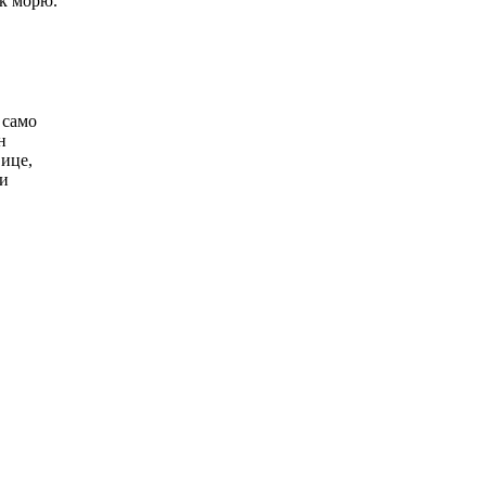
 к морю.
 само
н
вице,
 и