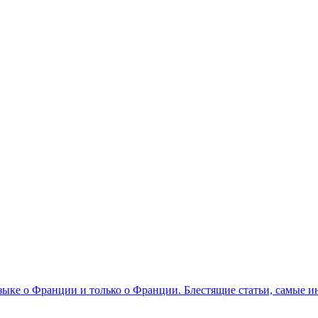
 языке о Франции и только о Франции. Блестящие статьи, самые