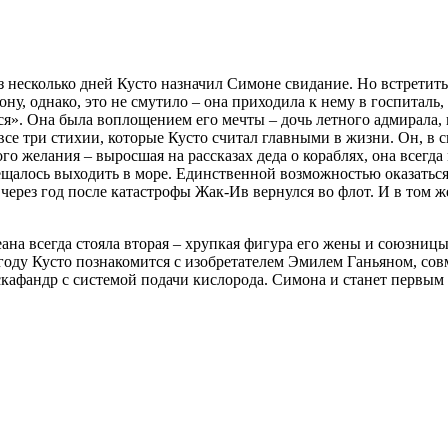
з несколько дней Кусто назначил Симоне свидание. Но встретить
ну, однако, это не смутило – она приходила к нему в госпиталь,
я». Она была воплощением его мечты – дочь летного адмирала, 
все три стихии, которые Кусто считал главными в жизни. Он, в 
го желания – выросшая на рассказах деда о кораблях, она всегда
ещалось выходить в море. Единственной возможностью оказатьс
через год после катастрофы Жак-Ив вернулся во флот. И в том ж
ана всегда стояла вторая – хрупкая фигура его жены и союзницы
 году Кусто познакомится с изобретателем Эмилем Ганьяном, сов
скафандр с системой подачи кислорода. Симона и станет первым