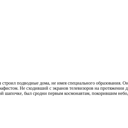
н строил подводные дома, не имея специального образования. О
рафистом. Не сходивший с экранов телевизоров на протяжении 
ной шапочке, был сродни первым космонавтам, покорившим небо,