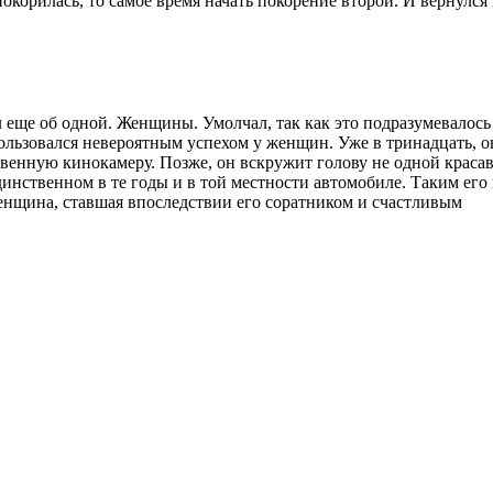
покорилась, то самое время начать покорение второй. И вернулся
л еще об одной. Женщины. Умолчал, так как это подразумевалось
ользовался невероятным успехом у женщин. Уже в тринадцать, о
венную кинокамеру. Позже, он вскружит голову не одной краса
инственном в те годы и в той местности автомобиле. Таким его
нщина, ставшая впоследствии его соратником и счастливым