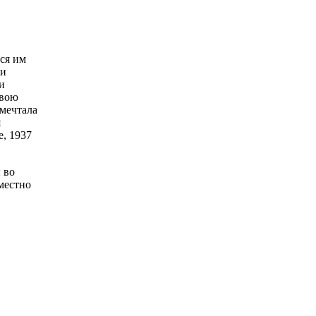
ся им
 и
и
свою
 мечтала
я
е, 1937
 во
местно