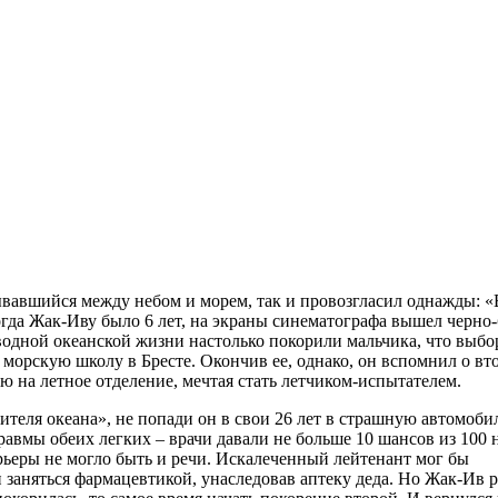
зрывавшийся между небом и морем, так и провозгласил однажды: 
Когда Жак-Иву было 6 лет, на экраны синематографа вышел черно
одной океанской жизни настолько покорили мальчика, что выбо
в морскую школу в Бресте. Окончив ее, однако, он вспомнил о вт
ю на летное отделение, мечтая стать летчиком-испытателем.
рителя океана», не попади он в свои 26 лет в страшную автомоб
авмы обеих легких – врачи давали не больше 10 шансов из 100 н
рьеры не могло быть и речи. Искалеченный лейтенант мог бы
 заняться фармацевтикой, унаследовав аптеку деда. Но Жак-Ив 