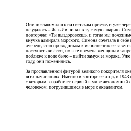
Они познакомились на светском приеме, и уже чере
не удалось – Жак-Ив попал в ту самую аварию. Симо
повторяла: «Ты выздоровеешь, и тогда мы поженимс
внучка адмирала морского, Симона сочетала в себе 
очередь, стал проводником к исполнению ее заветно
поступить во флот, но в те времена женщинам запр
поближе к воде было – выйти замуж за моряка. Уже 
году, они поженились.
За прославленной фигурой великого покорителя оке
всех начинаниях. Именно в конторе ее отца, в 1943
с которым разработает первый в мире автономный 
человеком, погрузившимся в море с аквалангом.