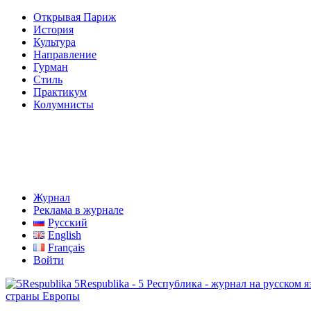
Открывая Париж
История
Культура
Направление
Гурман
Стиль
Практикум
Колумнисты
Журнал
Реклама в журнале
Русский
English
Français
Войти
5Respublika - 5 Республика - журнал на русском
страны Европы