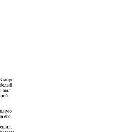
«В мире
-белый
р был
орой
ильную
а его
решил,