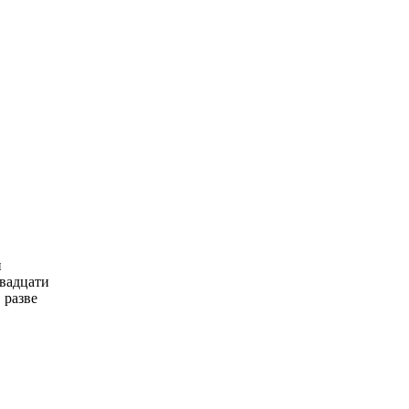
н
двадцати
 разве