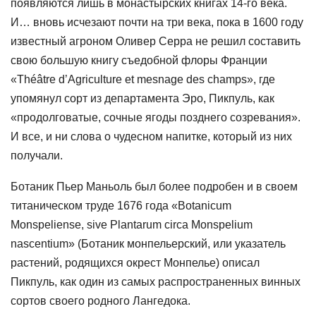
появляются лишь в монастырских книгах 14-го века.
И… вновь исчезают почти на три века, пока в 1600 году
известный агроном Оливер Серра не решил составить
свою большую книгу съедобной флоры Франции
«Théâtre d’Agriculture et mesnage des champs», где
упомянул сорт из департамента Эро, Пикпуль, как
«продолговатые, сочные ягоды позднего созревания».
И все, и ни слова о чудесном напитке, который из них
получали.
Ботаник Пьер Маньоль был более подробен и в своем
титаническом труде 1676 года «Botanicum
Monspeliense, sive Plantarum circa Monspelium
nascentium» (Ботаник монпельерский, или указатель
растений, родящихся окрест Монпелье) описал
Пикпуль, как один из самых распространенных винных
сортов своего родного Лангедока.