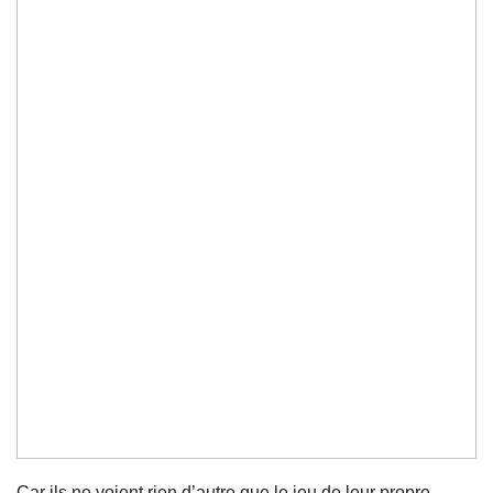
Car ils ne voient rien d’autre que le jeu de leur propre