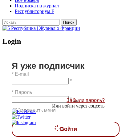
Все номера
Подписка на журнал
Республиториум F
Login
Я уже подписчик
*
E-mail
*
*
Пароль
*
Забыли пароль?
Или войти через соцсеть
Запомнить меня
Войти