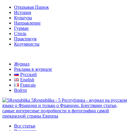
Открывая Париж
История
Культура
Направление
Гурман
Стиль
Практикум
Колумнисты
Журнал
Реклама в журнале
Русский
English
Français
Войти
5Respublika - 5 Республика - журнал на русском
языке о Франции и только о Франции. Блестящие статьи,
самые интересные подробности и фотографии самой
прекрасной страны Европы
Все статьи